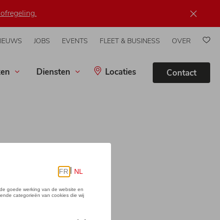
ofregeling.
IEUWS
JOBS
EVENTS
FLEET & BUSINESS
OVER
ST
ken
Diensten
Locaties
Contact
de?