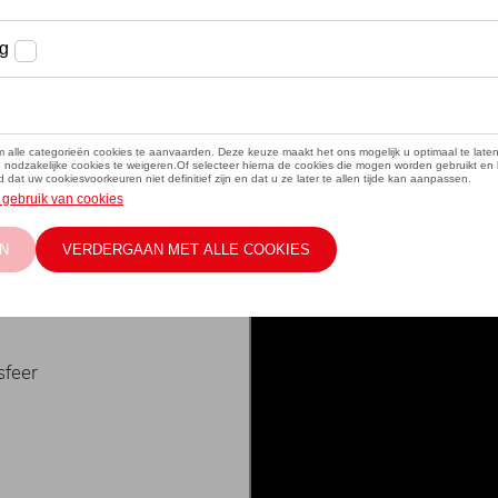
Externe
video
URL
sfeer