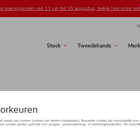
 openingsuren van 11 juli tot 15 augustus, bekijk hier onze verl
N
Stock
Tweedehands
Mer
or bij Yamaha Raes Oosten
ij heeft elke dag een aanstekelijk goed humeur.