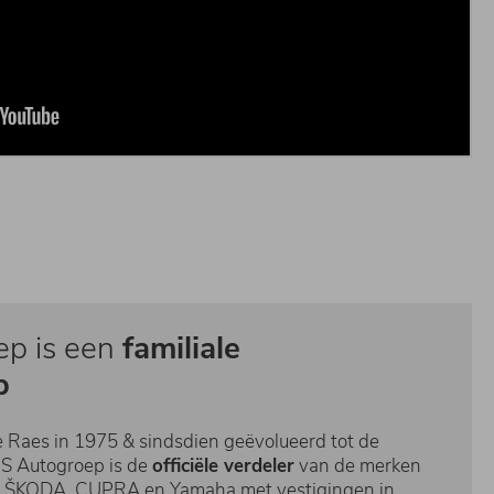
ep is een
familiale
p
e Raes in 1975 & sindsdien geëvolueerd tot de
ES Autogroep is de
officiële verdeler
van de merken
, ŠKODA, CUPRA en Yamaha met vestigingen in