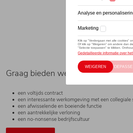
Graag bieden we jou het volgende:
een voltijds contract
een interessante werkomgeving met een collegiale 
een afwisselende en boeiende functie
een aantrekkelijke verloning
een no-nonsense bedrijfscultuur