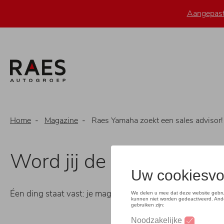
Overslaan
Aangepaste
en
naar
de
inhoud
gaan
Home
Magazine
Raes Yamaha zoekt een sales advisor!
Word jij de sales advis
Éen ding staat vast: je mag samenwerken met Koen
én h