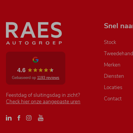
Snel naa
Stock
Tweedehand
Merken
4.6
Diensten
Gebaseerd op
1193 reviews
Locaties
Feestdag of sluitingsdag in zicht?
Contact
Check hier onze aangepaste uren