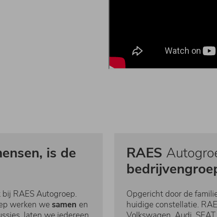
mensen, is de
RAES
Autogro
bedrijvengroe
k bij RAES Autogroep.
Opgericht door de famili
oep werken we
samen
en
huidige constellatie. RA
ssies, laten we iedereen
Volkswagen, Audi, SEAT