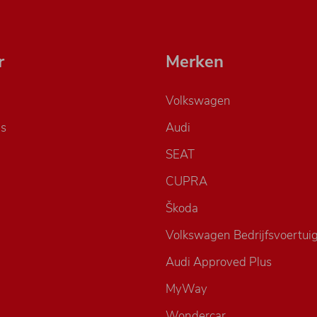
r
Merken
Volkswagen
s
Audi
SEAT
CUPRA
Škoda
Volkswagen Bedrijfsvoertui
Audi Approved Plus
MyWay
Wondercar