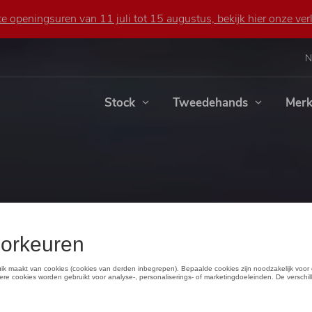
 openingsuren van 11 juli tot 15 augustus, bekijk hier onze verl
N
Stock
Tweedehands
Mer