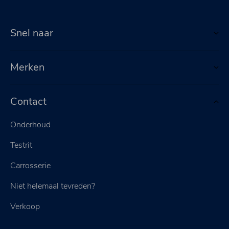
Snel naar
Merken
Contact
Onderhoud
Testrit
Carrosserie
Niet helemaal tevreden?
Verkoop