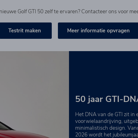
nieuwe Golf GTI 50 zelf te ervaren? Contacteer ons voor mee
Testrit maken
Meer informatie opvragen
50 jaar GTI-DN
Het DNA van de GTI zit in e
voorwielaandrijving, uitgeb
minimalistisch design. Vand
2026 wordt het jubileumja