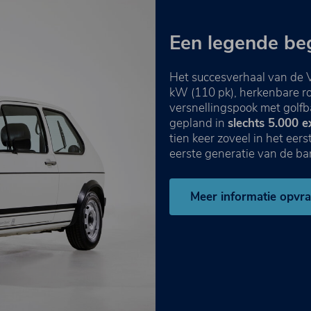
Een legende be
Het succesverhaal van de
kW (110 pk), herkenbare ro
versnellingspook met golfb
gepland in
slechts 5.000 
tien keer zoveel in het eerst
eerste generatie van de ba
Meer informatie opvr