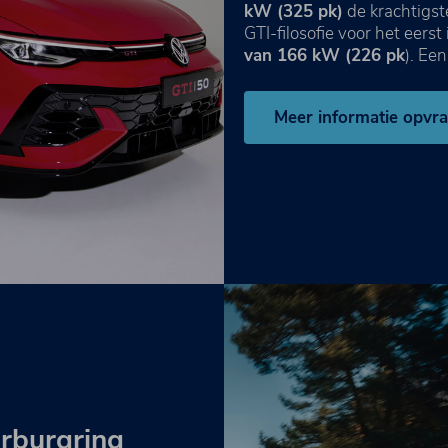
kW (325 pk)
de krachtigst
GTI-filosofie voor het eers
van 166 kW (226 pk
). Ee
Meer informatie opvr
rburgring