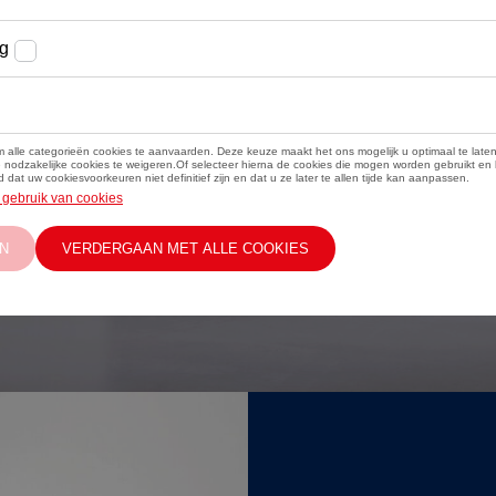
cesvolle
duceerde
t
DITION 50-
trische GTI
.