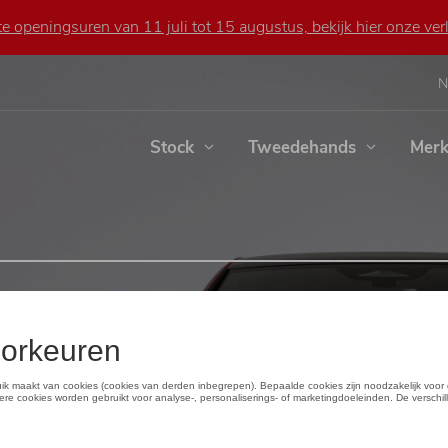
 openingsuren van 11 juli tot 15 augustus, bekijk hier onze verl
N
Stock
Tweedehands
Mer
re