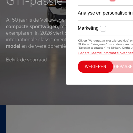
GTI-passie
Al 50 jaar is de Volkswagen Golf GTI ’s werelds
meest suc
compacte sportwagen,
met meer dan 2,5 miljoen gepro
exemplaren. In 2026 viert deze legende zijn jubileum me
internationale classic events, het
exclusieve Golf GTI E
model
én de wereldpremière van de
eerste volledig elek
Bekijk de voorraad