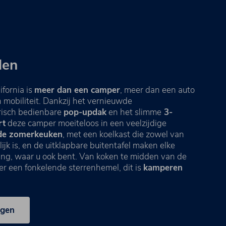
len
fornia is
meer dan een camper
, meer dan een auto
 mobiliteit. Dankzij het vernieuwde
trisch bedienbare
pop-updak
en het slimme
3-
rt
deze camper moeiteloos in een veelzijdige
rde zomerkeuken
, met een koelkast die zowel van
ijk is, en de uitklapbare buitentafel maken elke
aring, waar u ook bent. Van koken te midden van de
r een fonkelende sterrenhemel, dit is
kamperen
agen