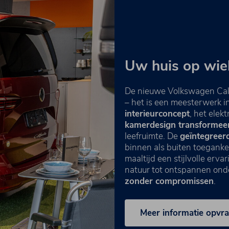
Uw huis op wie
De nieuwe Volkswagen Cali
– het is een meesterwerk in
interieurconcept
, het elek
kamerdesign transformee
leefruimte. De
geïntegree
binnen als buiten toegankel
maaltijd een stijlvolle erv
natuur tot ontspannen onde
zonder compromissen
.
Meer informatie opvr