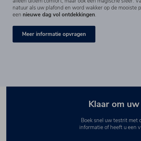
alleen ultiem comfort, maar ook een magische sfeer. Va
natuur als uw plafond en word wakker op de mooiste pl
een
nieuwe dag vol ontdekkingen
.
Meer informatie opvragen
Klaar om uw 
Boek snel uw testrit met 
informatie of heeft u een