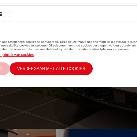
zet een
che model
ardoor elke
 slimme
ia alles wat u
e wereld