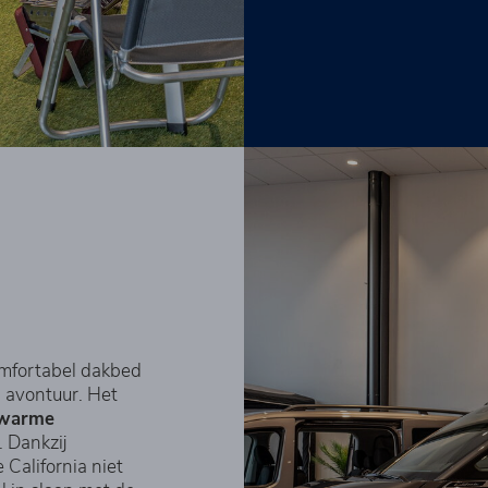
omfortabel dakbed
n avontuur. Het
warme
 Dankzij
 California niet