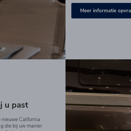
Meer informatie opvr
j u past
 nieuwe California
ng die bij uw manier