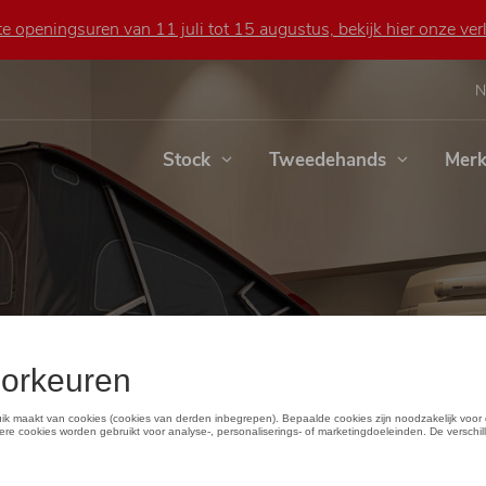
 openingsuren van 11 juli tot 15 augustus, bekijk hier onze verl
N
Stock
Tweedehands
Mer