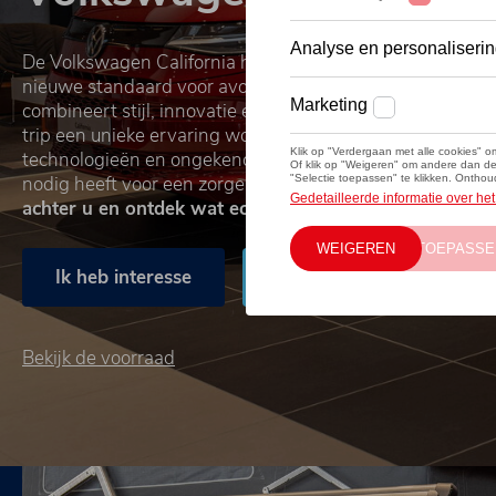
De Volkswagen California herdefinieert
reismobiliteit
en 
nieuwe standaard voor avontuurlijke
vrijheid
. Dit iconis
combineert stijl, innovatie en
ultiem gebruiksgemak
, wa
trip een unieke ervaring wordt. Met een verfijnd design,
technologieën en ongekende flexibiliteit biedt de Californ
nodig heeft voor een zorgeloos avontuur.
Stap in, laat d
achter u en ontdek wat echte vrijheid betekent.
Ik heb interesse
Plan een proefrit
Bekijk de voorraad