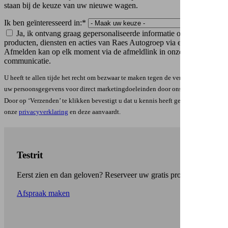
staan bij de keuze van uw nieuwe wagen.
Ik ben geïnteresseerd in:*
Ja, ik ontvang graag gepersonaliseerde informatie over
producten, diensten en acties van Raes Autogroep via e-mail.
Afmelden kan op elk moment via de afmeldlink in onze
communicatie.
U heeft te allen tijde het recht om bezwaar te maken tegen de verwerking van
uw persoonsgegevens voor direct marketingdoeleinden door ons te
contacteren
.
Door op ‘Verzenden’ te klikken bevestigt u dat u kennis heeft genomen van
onze
privacyverklaring
en deze aanvaardt.
Testrit
Eerst zien en dan geloven? Reserveer uw gratis proefrit.
Afspraak maken