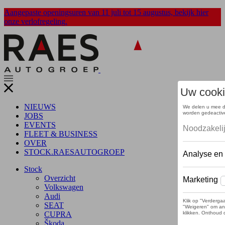
Overslaan
Aangepaste openingsuren van 11 juli tot 15 augustus, bekijk hier
en
onze verlofregeling.
naar
de
inhoud
gaan
Menu
NIEUWS
JOBS
EVENTS
FLEET & BUSINESS
OVER
STOCK.RAESAUTOGROEP
Stock
Overzicht
Volkswagen
Audi
SEAT
CUPRA
Škoda