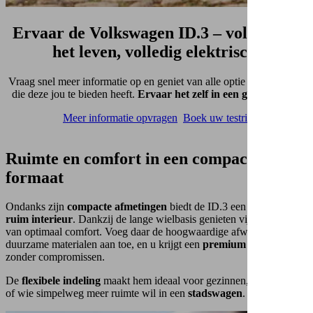
Ervaar de Volkswagen ID.3 –
volledig in
het leven, volledig elektrisch.
Vraag snel meer informatie op en geniet van alle optie en voordelen
die deze jou te bieden heeft.
Ervaar het zelf in een gratis testrit!
Meer informatie opvragen
Boek uw testrit
Ruimte en comfort
in een compact
formaat
Ondanks zijn
compacte afmetingen
biedt de ID.3 een verrassend
ruim interieur
. Dankzij de lange wielbasis genieten vijf inzittenden
van optimaal comfort. Voeg daar de hoogwaardige afwerkingen en
duurzame materialen aan toe, en u krijgt een
premium ervaring
zonder compromissen.
De
flexibele indeling
maakt hem ideaal voor gezinnen, avonturiers
of wie simpelweg meer ruimte wil in een
stadswagen
.