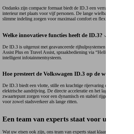
Ondanks zijn compacte formaat biedt de ID.3 een verrassend ruim
interieur met plaats voor vijf personen. De lange wielbasis en
slimme indeling zorgen voor maximaal comfort en flexibiliteit.
Welke innovatieve functies heeft de ID.3?
De ID.3 is uitgerust met geavanceerde rijhulpsystemen zoals Park
Assist Plus en Travel Assist, spraakbediening via “Hello ID.” en een
intelligent infotainmentsysteem.
Hoe presteert de Volkswagen ID.3 op de weg?
De ID.3 biedt een vlotte, stille en krachtige rijervaring dankzij zijn
elektrische aandrijving. De directe acceleratie en het lage
zwaartepunt zorgen voor een dynamisch en stabiel rijgedrag, ideaal
voor zowel stadsverkeer als lange ritten.
Een team van experts staat voor u klaar...
Wat uw eisen ook zijn, ons team van experts staat klaar om u bij te