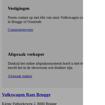
Vestigingen
Neem contact op met één van onze Volkswagen concessies
in Brugge of Oostende
Contactgegevens
Afspraak verkoper
Dankzij het online afsprakensysteem hoeft u niet te wachten
mocht het in de showroom wat drukker zijn.
Afspraak maken
Volkswagen Raes Brugge
Kleine Pathoekeweg 2, 8000 Brugge