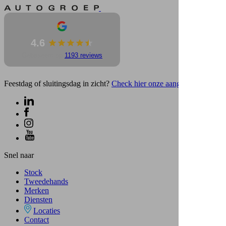
4.6
Gebaseerd op
1193 reviews
Feestdag of sluitingsdag in zicht?
Check hier onze aangepaste uren
Snel naar
Stock
Tweedehands
Merken
Diensten
Locaties
Contact