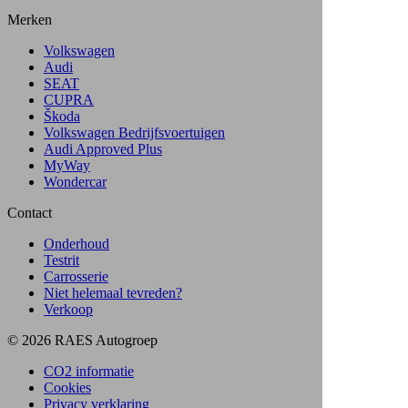
Merken
Volkswagen
Audi
SEAT
CUPRA
Škoda
Volkswagen Bedrijfsvoertuigen
Audi Approved Plus
MyWay
Wondercar
Contact
Onderhoud
Testrit
Carrosserie
Niet helemaal tevreden?
Verkoop
© 2026 RAES Autogroep
CO2 informatie
Cookies
Privacy verklaring