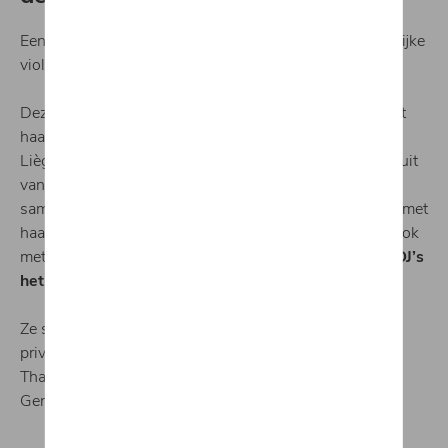
Een instrumentale performance van een mooie vrouwelijke
violiste,
en niet zomaar de eerste de beste …
Deze artieste behaalde op haar 17de de eerste prijs met
haar viool op het Conservatoire Royal de Musique de
Liège. Ze perfectioneerde zich in Parijs en maakte deel uit
van het orkest van Helmut Lotti met wie ze 10 jaar
samenwerkte.Ondertussen reisde ze al de wereld rond met
haar instrumentale versies op de klassieke viool maar ook
met haar
elektrische viool
waar ze
samen met grote DJ’s
het publiek menig kippenvelmomentjes bezorgt.
Ze speelde ze onder meer in grote clubs, events en
privéfeesten in België, Nederland, Indië, Indonesië,
Thailand, Ibiza, Londen, Frankrijk, Marokko, Dubai,
Geneve, … en nu ook in
CUPRA Raes Brugge!