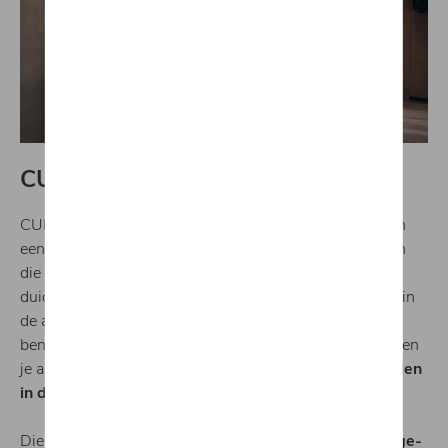
CUPRA x Padel
CUPRA wil als nieuw automerk zoveel meer... ze willen
een
gemeenschap
creëren van gepassioneerde klanten
die houden van
grensverleggende ervaringen
. Een
duidelijk voorbeeld daarvan zijn de vele engagementen in
de autosport, met dj's of padelclubs. Of je nu al bekend
bent met CUPRA of niet, maak je geen zorgen. We zullen
je alles vertellen wat je moet weten en je
onderdompelen
in de wereld van CUPRA.
Die sfeer wordt op 20 juni eens versterkt door de
lounge-