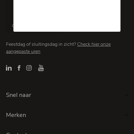
4.6
Gebaseerd op
1193 reviews
Feestdag of sluitingsdag in zicht?
Check hier onze
aangepaste uren
Snel naar
Merken