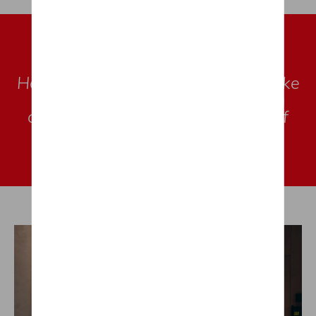
Het DNA van CUPRA
Hedendaagse prestaties - Het unieke
karakter van gedurfd design - Een
competitieve geest - Val op en durf
onconventioneel te zijn