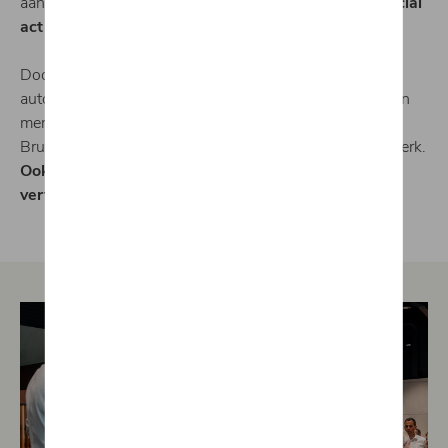
aan
CURPA House vibes, tapas & paella en een special
act door Electro Violin Girl (Milena de Barquin).
Door alles anders te doen dan wat gebruikelijk is in de
auto-industrie, creëert CUPRA een unieke, geheel eigen
merkbeleving. Met deze ingrediënten is de CUPRA in
Brugge dé ontmoetingsplek voor liefhebbers van het merk.
Ookal was je nog niet vertrouwd met CUPRA, we
vertelden je er alles over.