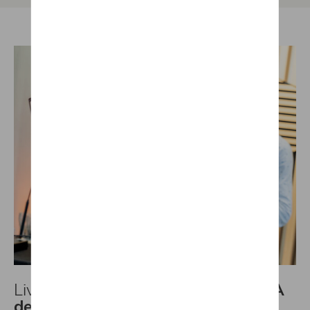
Live muziek met
DJ Yargo x MILENA
de BARQUIN