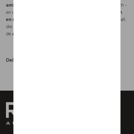
ambiance
- met onder andere een vaste bar en DJ-booth -
en de beschikbaarheid van
CUPRA lifestyle producten
en merchandising
. Een andere highlight is de racing wall,
die de verbondenheid van CUPRA met
de
autosport
weerspiegelt.
LinkedIn
Facebook
Mail
Twitter
Whatsapp
Delen: