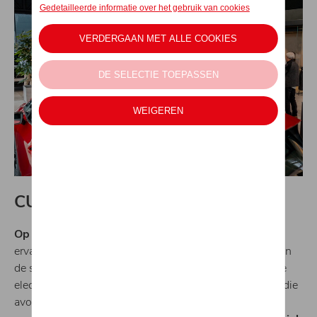
CUPRA vibes, what else?
Op dinsdag 20 juni
nodigden we je uit op een unieke
ervaring met de meest opwindende CUPRA-modellen in
de splinternieuwe showroom te Brugge. Niet alleen alle
electrifying performance-modellen van CUPRA waren die
avond te ervaren, u mocht zich ook verwachten