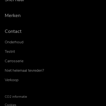
Merken
Contact
Onderhoud
Testrit
Carrosserie
Niet helemaal tevreden?
Verkoop
CO2 informatie
Cookies