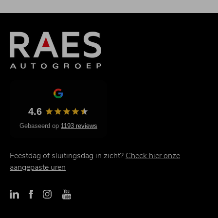
4.6
Gebaseerd op
1193 reviews
Feestdag of sluitingsdag in zicht?
Check hier onze
aangepaste uren