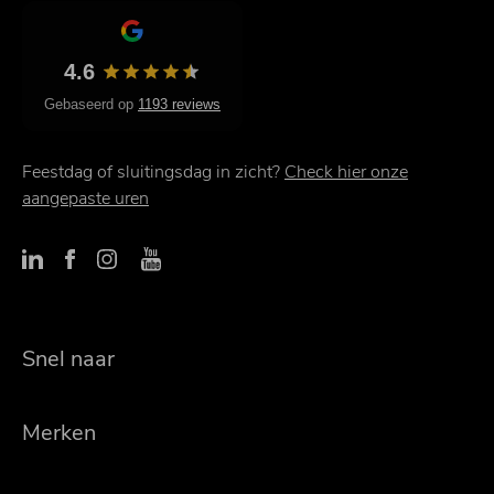
4.6
Gebaseerd op
1193 reviews
Feestdag of sluitingsdag in zicht?
Check hier onze
aangepaste uren
Snel naar
Merken