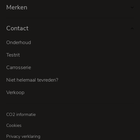
Merken
Contact
Onderhoud
Testrit
Carrosserie
Niet helemaal tevreden?
Verkoop
CO2 informatie
Cookies
Privacy verklaring