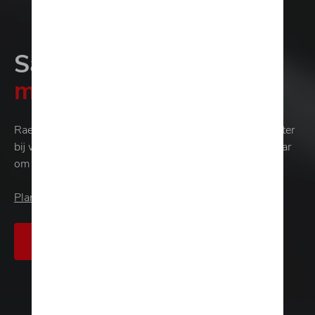
Samen gaan we voor
meer.
Raes Autogroep brengt u al meer dan 50 jaar lang dichter
bij wat écht telt: meer service, kwaliteit en rijplezier. Klaar
om meer uit uw rijervaring te halen?
Plan uw onderhoud
Bekijk onze stockvoertuigen