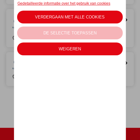
Volkswagen Bedrijfsvoertuigen
Service Raes Oostkamp (enkel
naverkoop)
Gaston Roelandtsstraat 18, 8020 Oostkamp
Volkswagen Van Center Raes
Oostende
Zandvoordestraat 442, 8400 Oostende